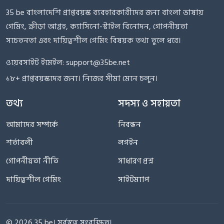
35 be বাংলাদেশি প্রাপ্তবয়স্ক ব্যবহারকারীদের জন্য বাংলা ভাষায়
গেমিং, ক্রীড়া আগ্রহ, ক্যাসিনো-স্টাইল বিনোদন, গোপনীয়তা
সচেতনতা এবং দায়িত্বশীল গেমিং বিষয়ক তথ্য তুলে ধরে।
ওয়েবসাইট ইমেইল:
support@35be.net
১৮+ প্রাপ্তবয়স্কদের জন্য। নিজের সীমা মেনে চলুন।
তথ্য
সদস্য ও সহায়তা
আমাদের সম্পর্কে
নিবন্ধন
শর্তাবলী
লগইন
গোপনীয়তা নীতি
সাধারণ প্রশ্ন
দায়িত্বশীল গেমিং
সাইটম্যাপ
© 2026 35 be। সর্বস্বত্ব সংরক্ষিত।