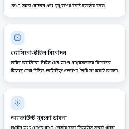
লেখা, সহজ বোতাম এবং মৃদু রঙের কার্ড ব্যবহার করে।
ক্যাসিনো-স্টাইল বিনোদন
লবির ক্যাসিনো-স্টাইল গেম অংশ প্রাপ্তবয়স্কদের বিনোদন
হিসেবে দেখা উচিত; অতিরিক্ত প্রত্যাশা তৈরি না করাই ভালো।
অ্যাকাউন্ট সুরক্ষা ভাবনা
লগইন তথ্য গোপন রাখা, শেয়ার করা ডিভাইসে সতর্ক থাকা