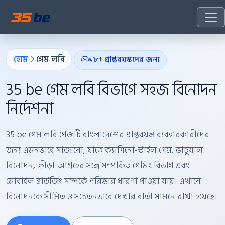
হোম
গেম লবি
১৮+ প্রাপ্তবয়স্কদের জন্য
35 be গেম লবি বিভাগে সহজ বিনোদন
নির্দেশনা
35 be গেম লবি পেজটি বাংলাদেশের প্রাপ্তবয়স্ক ব্যবহারকারীদের
জন্য এমনভাবে সাজানো, যাতে ক্যাসিনো-স্টাইল গেম, ভার্চুয়াল
বিনোদন, ক্রীড়া আগ্রহের সঙ্গে সম্পর্কিত গেমিং বিভাগ এবং
মোবাইল ব্রাউজিং সম্পর্কে পরিষ্কার ধারণা পাওয়া যায়। এখানে
বিনোদনকে সীমিত ও সচেতনভাবে দেখার বার্তা সামনে রাখা হয়েছে।