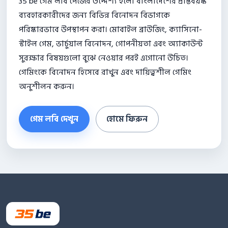
35 be গেম লবি পেজের উদ্দেশ্য হলো বাংলাদেশের প্রাপ্তবয়স্ক
ব্যবহারকারীদের জন্য বিভিন্ন বিনোদন বিভাগকে
পরিষ্কারভাবে উপস্থাপন করা। মোবাইল ব্রাউজিং, ক্যাসিনো-
স্টাইল গেম, ভার্চুয়াল বিনোদন, গোপনীয়তা এবং অ্যাকাউন্ট
সুরক্ষার বিষয়গুলো বুঝে নেওয়ার পরই এগোনো উচিত।
গেমিংকে বিনোদন হিসেবে রাখুন এবং দায়িত্বশীল গেমিং
অনুশীলন করুন।
গেম লবি দেখুন
হোমে ফিরুন