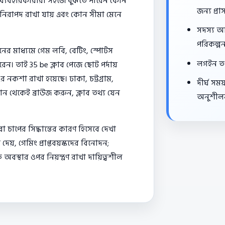
ের ব্যবহারকারীরা সহজে বুঝতে পারেন কোন
জন্য প্রা
 নিরাপদ রাখা যায় এবং কোন সীমা মেনে
সদস্য অ
পরিকল্পন
মাধ্যমে গেম লবি, বেটিং, স্পোর্টস
লগইন তথ্
ন। তাই 35 be ক্লাব পেজে ছোট পর্দায়
র নকশা রাখা হয়েছে। ঢাকা, চট্টগ্রাম,
দীর্ঘ সম
ন থেকেই ব্রাউজ করুন, ক্লাব তথ্য যেন
অনুশীল
 চাপের সিদ্ধান্তের কারণ হিসেবে দেখা
য়, গেমিং প্রাপ্তবয়স্কদের বিনোদন;
স্থার ওপর নিয়ন্ত্রণ রাখা দায়িত্বশীল