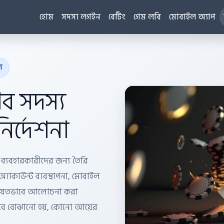
হোম
সদস্য লগইন
বেটিং
গেম লবি
মোবাইল অ্যাপ
য
ব সদস্য
ির্দেশনা
ক ব্যবহারকারীদের জন্য তৈরি
্যাকাউন্ট ব্যবস্থাপনা, মোবাইল
়ে সংযতভাবে আলোচনা করা
েবে বোঝানো হয়, কোনো আয়ের