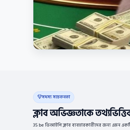
সদস্য সচেতনতা
ক্লাব অভিজ্ঞতাকে তথ্যভিত্ত
35 be ভিআইপি ক্লাব ব্যবহারকারীদের জন্য এমন একটি