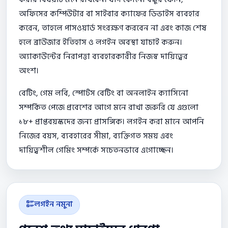
অফিসের কম্পিউটার বা সাইবার ক্যাফের ডিভাইস ব্যবহার
করেন, তাহলে পাসওয়ার্ড সংরক্ষণ করবেন না এবং কাজ শেষ
হলে ব্রাউজার ইতিহাস ও লগইন অবস্থা যাচাই করুন।
অ্যাকাউন্টের নিরাপত্তা ব্যবহারকারীর নিজস্ব দায়িত্বের
অংশ।
বেটিং, গেম লবি, স্পোর্টস বেটিং বা অনলাইন ক্যাসিনো
সম্পর্কিত পেজে প্রবেশের আগে মনে রাখা জরুরি যে এগুলো
১৮+ প্রাপ্তবয়স্কদের জন্য প্রাসঙ্গিক। লগইন করা মানে আপনি
নিজের বয়স, ব্যবহারের সীমা, ব্যক্তিগত সময় এবং
দায়িত্বশীল গেমিং সম্পর্কে সচেতনভাবে এগোচ্ছেন।
লগইন নমুনা