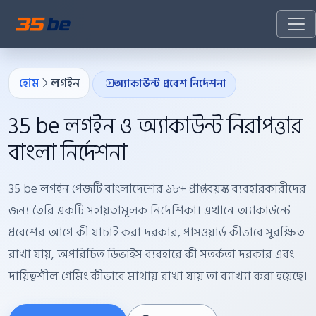
হোম
লগইন
অ্যাকাউন্ট প্রবেশ নির্দেশনা
35 be লগইন ও অ্যাকাউন্ট নিরাপত্তার
বাংলা নির্দেশনা
35 be লগইন পেজটি বাংলাদেশের ১৮+ প্রাপ্তবয়স্ক ব্যবহারকারীদের
জন্য তৈরি একটি সহায়তামূলক নির্দেশিকা। এখানে অ্যাকাউন্টে
প্রবেশের আগে কী যাচাই করা দরকার, পাসওয়ার্ড কীভাবে সুরক্ষিত
রাখা যায়, অপরিচিত ডিভাইস ব্যবহারে কী সতর্কতা দরকার এবং
দায়িত্বশীল গেমিং কীভাবে মাথায় রাখা যায় তা ব্যাখ্যা করা হয়েছে।