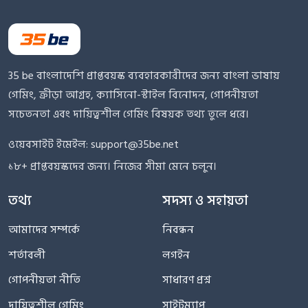
35 be বাংলাদেশি প্রাপ্তবয়স্ক ব্যবহারকারীদের জন্য বাংলা ভাষায়
গেমিং, ক্রীড়া আগ্রহ, ক্যাসিনো-স্টাইল বিনোদন, গোপনীয়তা
সচেতনতা এবং দায়িত্বশীল গেমিং বিষয়ক তথ্য তুলে ধরে।
ওয়েবসাইট ইমেইল:
support@35be.net
১৮+ প্রাপ্তবয়স্কদের জন্য। নিজের সীমা মেনে চলুন।
তথ্য
সদস্য ও সহায়তা
আমাদের সম্পর্কে
নিবন্ধন
শর্তাবলী
লগইন
গোপনীয়তা নীতি
সাধারণ প্রশ্ন
দায়িত্বশীল গেমিং
সাইটম্যাপ