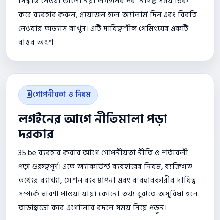
সিদ্ধান্ত নেওয়া ভালো নয়। লগইনের পর নির্দিষ্ট সময় ঠিক
করে ব্যবহার করুন, প্রয়োজন হলে অ্যালার্ম দিন এবং বিরতি
নেওয়ার অভ্যাস রাখুন। এটি দায়িত্বশীল গেমিংয়ের একটি
বাস্তব অংশ।
গোপনীয়তা ও নিয়ম
লগইনের আগে নীতিমালা পড়া
দরকার
35 be ব্যবহার করার আগে গোপনীয়তা নীতি ও শর্তাবলী
পড়া গুরুত্বপূর্ণ। এতে অ্যাকাউন্ট ব্যবহারের নিয়ম, ব্যক্তিগত
তথ্যের ব্যাখ্যা, সেশন ব্যবস্থাপনা এবং ব্যবহারকারীর দায়িত্ব
সম্পর্কে ধারণা পাওয়া যায়। কোনো তথ্য বুঝতে অসুবিধা হলে
তাড়াহুড়ো করে এগোনোর বদলে সময় নিয়ে পড়ুন।