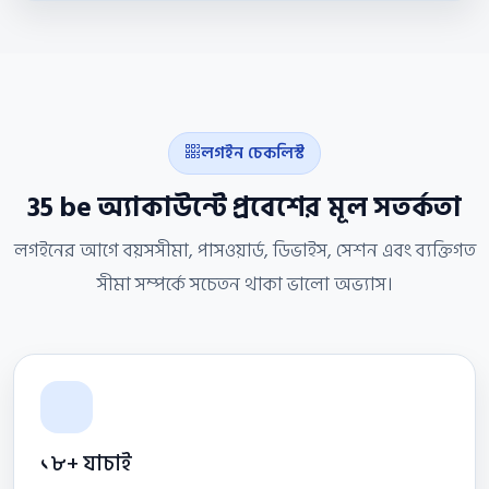
লগইন চেকলিস্ট
35 be অ্যাকাউন্টে প্রবেশের মূল সতর্কতা
লগইনের আগে বয়সসীমা, পাসওয়ার্ড, ডিভাইস, সেশন এবং ব্যক্তিগত
সীমা সম্পর্কে সচেতন থাকা ভালো অভ্যাস।
১৮+ যাচাই